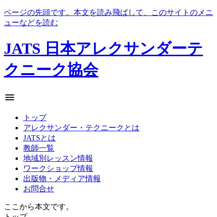
ページの先頭です。本文を読み飛ばして、このサイトのメニ
ューなどを読む
JATS 日本アレクサンダーテ
クニーク協会
menu
トップ
アレクサンダー・テクニークとは
JATSとは
教師一覧
地域別レッスン情報
ワークショップ情報
出版物・メディア情報
お問合せ
ここから本文です。
トップ