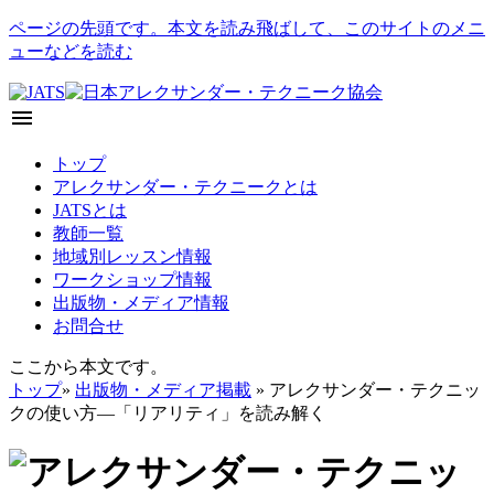
ページの先頭です。本文を読み飛ばして、このサイトのメニ
ューなどを読む
menu
トップ
アレクサンダー・テクニークとは
JATSとは
教師一覧
地域別レッスン情報
ワークショップ情報
出版物・メディア情報
お問合せ
ここから本文です。
トップ
»
出版物・メディア掲載
» アレクサンダー・テクニッ
クの使い方―「リアリティ」を読み解く