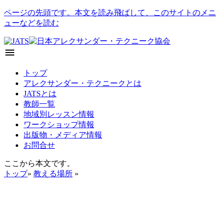
ページの先頭です。本文を読み飛ばして、このサイトのメニ
ューなどを読む
menu
トップ
アレクサンダー・テクニークとは
JATSとは
教師一覧
地域別レッスン情報
ワークショップ情報
出版物・メディア情報
お問合せ
ここから本文です。
トップ
»
教える場所
»