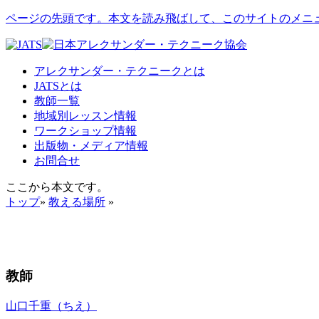
ページの先頭です。本文を読み飛ばして、このサイトのメニ
アレクサンダー・テクニークとは
JATSとは
教師一覧
地域別レッスン情報
ワークショップ情報
出版物・メディア情報
お問合せ
ここから本文です。
トップ
»
教える場所
»
教師
山口千重（ちえ）