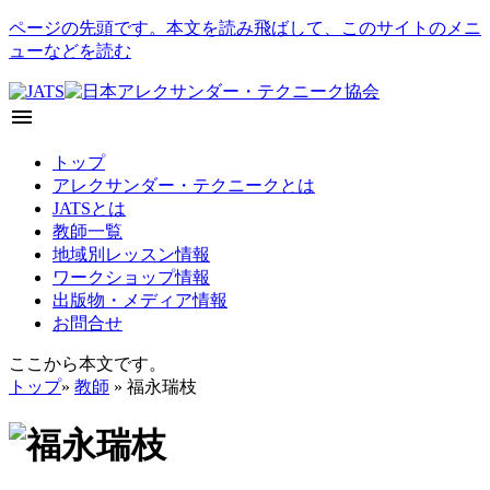
ページの先頭です。本文を読み飛ばして、このサイトのメニ
ューなどを読む
menu
トップ
アレクサンダー・テクニークとは
JATSとは
教師一覧
地域別レッスン情報
ワークショップ情報
出版物・メディア情報
お問合せ
ここから本文です。
トップ
»
教師
» 福永瑞枝