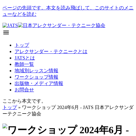
ページの先頭です。本文を読み飛ばして、このサイトのメニ
ューなどを読む
menu
トップ
アレクサンダー・テクニークとは
JATSとは
教師一覧
地域別レッスン情報
ワークショップ情報
出版物・メディア情報
お問合せ
ここから本文です。
トップ
» ワークショップ 2024年6月 - JATS 日本アレクサンダ
ーテクニーク協会