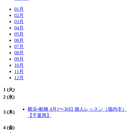
01月
02月
03月
04月
05月
06月
07月
08月
09月
10月
11月
12月
1 (
火
)
2 (
水
)
横浜•船橋 4月1〜30日 個人レッスン（堀内圭）
3 (
木
)
【千葉県】
4 (
金
)