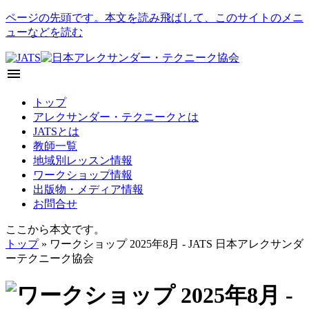
ページの先頭です。本文を読み飛ばして、このサイトのメニ
ューなどを読む
menu
トップ
アレクサンダー・テクニークとは
JATSとは
教師一覧
地域別レッスン情報
ワークショップ情報
出版物・メディア情報
お問合せ
ここから本文です。
トップ
» ワークショップ 2025年8月 - JATS 日本アレクサンダ
ーテクニーク協会