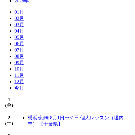
2026年
01月
02月
03月
04月
05月
06月
07月
08月
09月
10月
11月
12月
今月
1
(
金
)
2
横浜•船橋 8月1日〜31日 個人レッスン（堀内
(
土
)
圭）
【千葉県】