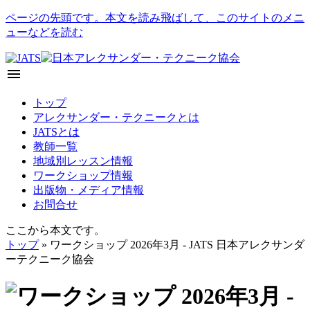
ページの先頭です。本文を読み飛ばして、このサイトのメニ
ューなどを読む
menu
トップ
アレクサンダー・テクニークとは
JATSとは
教師一覧
地域別レッスン情報
ワークショップ情報
出版物・メディア情報
お問合せ
ここから本文です。
トップ
» ワークショップ 2026年3月 - JATS 日本アレクサンダ
ーテクニーク協会