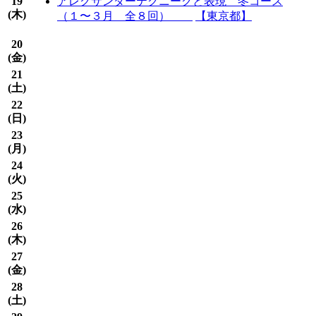
19
アレクサンダーテクニークと表現 冬コース
(
木
)
（１〜３月 全８回）
【東京都】
20
(
金
)
21
(
土
)
22
(
日
)
23
(
月
)
24
(
火
)
25
(
水
)
26
(
木
)
27
(
金
)
28
(
土
)