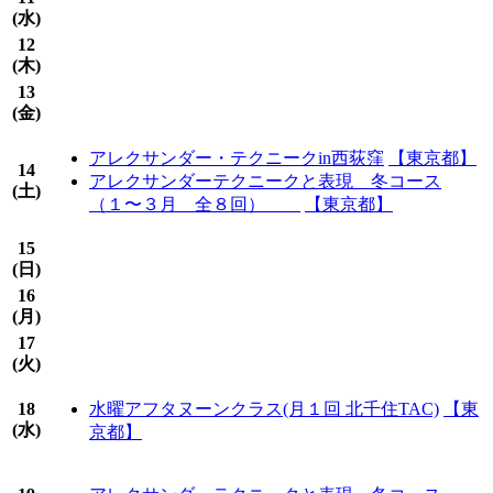
(
水
)
12
(
木
)
13
(
金
)
アレクサンダー・テクニークin西荻窪
【東京都】
14
アレクサンダーテクニークと表現 冬コース
(
土
)
（１〜３月 全８回）
【東京都】
15
(
日
)
16
(
月
)
17
(
火
)
18
水曜アフタヌーンクラス(月１回 北千住TAC)
【東
(
水
)
京都】