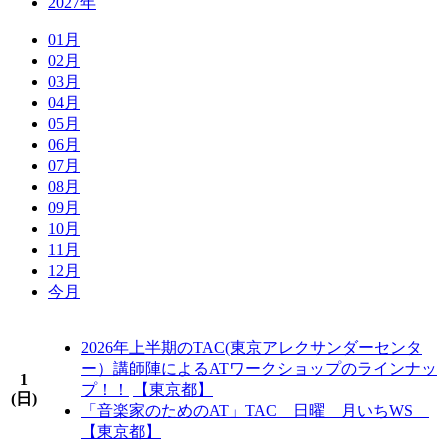
2027年
01月
02月
03月
04月
05月
06月
07月
08月
09月
10月
11月
12月
今月
2026年上半期のTAC(東京アレクサンダーセンタ
ー）講師陣によるATワークショップのラインナッ
1
プ！！
【東京都】
(
日
)
「音楽家のためのAT」TAC 日曜 月いちWS
【東京都】