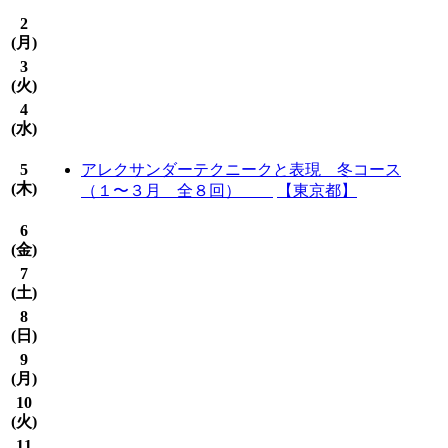
2
(
月
)
3
(
火
)
4
(
水
)
5
アレクサンダーテクニークと表現 冬コース
(
木
)
（１〜３月 全８回）
【東京都】
6
(
金
)
7
(
土
)
8
(
日
)
9
(
月
)
10
(
火
)
11