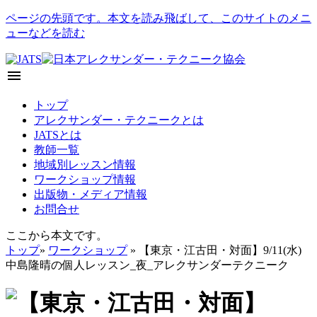
ページの先頭です。本文を読み飛ばして、このサイトのメニ
ューなどを読む
menu
トップ
アレクサンダー・テクニークとは
JATSとは
教師一覧
地域別レッスン情報
ワークショップ情報
出版物・メディア情報
お問合せ
ここから本文です。
トップ
»
ワークショップ
» 【東京・江古田・対面】9/11(水)
中島隆晴の個人レッスン_夜_アレクサンダーテクニーク