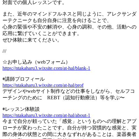
対面での個人レッスンです。
また、近年のマインドフルネスと同じように、アレクサンダ
ーテクニークも自分自身に注意を向けることで、
心身の緊張や不安の解消や、心身の調和、その他、活動への
応用に繋げていくことができます。
ぜひ体験に来てください。
///
☆お申し込み（webフォーム）
https://ntakaharu3.wixsite.com/at-hal/blank-1
◉講師プロフィール
https://ntakaharu3.wixsite.com/at-hal/prof
デザインやwebサイト制作などの仕事をしながら、セルフコ
ーチングのために REBT（認知行動療法）等を学ぶ〜
◉レッスン体験談
https://ntakaharu3.wixsite.com/at-hal/about-1
今まで自分が頼っていた「感覚」というものへの理解とアプ
ローチが変わったことです。自分が持つ習慣的な感覚と、実
際の身体の状態との間に大きなずれがあることは、楽器奏者