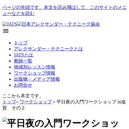
ページの先頭です。本文を読み飛ばして、このサイトのメニ
ューなどを読む
menu
トップ
アレクサンダー・テクニークとは
JATSとは
教師一覧
地域別レッスン情報
ワークショップ情報
出版物・メディア情報
お問合せ
ここから本文です。
トップ
»
ワークショップ
» 平日夜の入門ワークショップ in滋
賀 その２