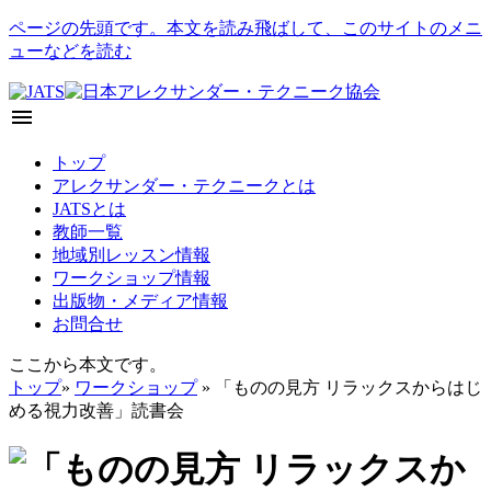
ページの先頭です。本文を読み飛ばして、このサイトのメニ
ューなどを読む
menu
トップ
アレクサンダー・テクニークとは
JATSとは
教師一覧
地域別レッスン情報
ワークショップ情報
出版物・メディア情報
お問合せ
ここから本文です。
トップ
»
ワークショップ
» 「ものの見方 リラックスからはじ
める視力改善」読書会