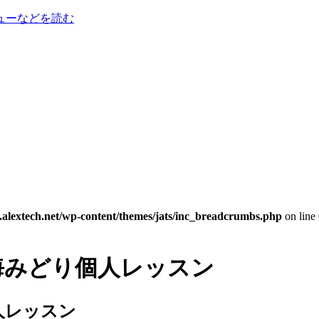
ューなどを読む
w.alextech.net/wp-content/themes/jats/inc_breadcrumbs.php
on line
人レッスン