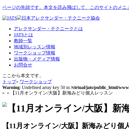
ページの先頭です。本文を読み飛ばして、このサイトのメニ
アレクサンダー・テクニークとは
JATSとは
教師一覧
地域別レッスン情報
ワークショップ情報
出版物・メディア情報
お問合せ
ここから本文です。
トップ
»
ワークショップ
Warning
: Undefined array key 50 in
/virtual/jats/public_html/ww
»
» 【11月オンライン/大阪】新海みどり個人レッスン
【11月オンライン/大阪】新海みどり個