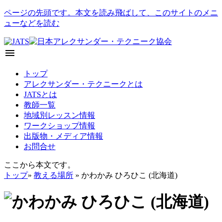
ページの先頭です。本文を読み飛ばして、このサイトのメニ
ューなどを読む
menu
トップ
アレクサンダー・テクニークとは
JATSとは
教師一覧
地域別レッスン情報
ワークショップ情報
出版物・メディア情報
お問合せ
ここから本文です。
トップ
»
教える場所
» かわかみ ひろひこ (北海道)