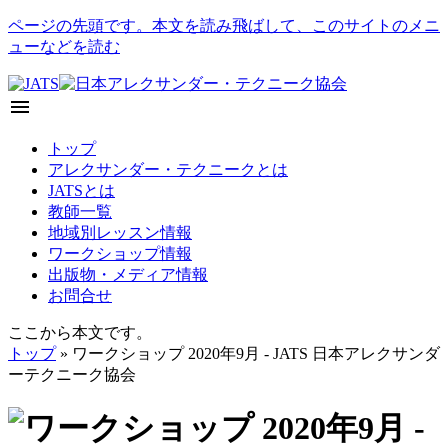
ページの先頭です。本文を読み飛ばして、このサイトのメニ
ューなどを読む
menu
トップ
アレクサンダー・テクニークとは
JATSとは
教師一覧
地域別レッスン情報
ワークショップ情報
出版物・メディア情報
お問合せ
ここから本文です。
トップ
» ワークショップ 2020年9月 - JATS 日本アレクサンダ
ーテクニーク協会