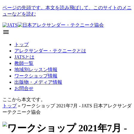
ページの先頭です。本文を読み飛ばして、このサイトのメニ
ューなどを読む
menu
トップ
アレクサンダー・テクニークとは
JATSとは
教師一覧
地域別レッスン情報
ワークショップ情報
出版物・メディア情報
お問合せ
ここから本文です。
トップ
» ワークショップ 2021年7月 - JATS 日本アレクサンダ
ーテクニーク協会