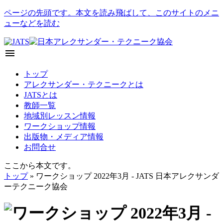
ページの先頭です。本文を読み飛ばして、このサイトのメニ
ューなどを読む
menu
トップ
アレクサンダー・テクニークとは
JATSとは
教師一覧
地域別レッスン情報
ワークショップ情報
出版物・メディア情報
お問合せ
ここから本文です。
トップ
» ワークショップ 2022年3月 - JATS 日本アレクサンダ
ーテクニーク協会