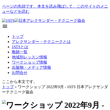
ページの先頭です。本文を読み飛ばして、このサイトのメニ
ューなどを読む
menu
トップ
アレクサンダー・テクニークとは
JATSとは
教師一覧
地域別レッスン情報
ワークショップ情報
出版物・メディア情報
お問合せ
ここから本文です。
トップ
» ワークショップ 2022年9月 - JATS 日本アレクサンダ
ーテクニーク協会