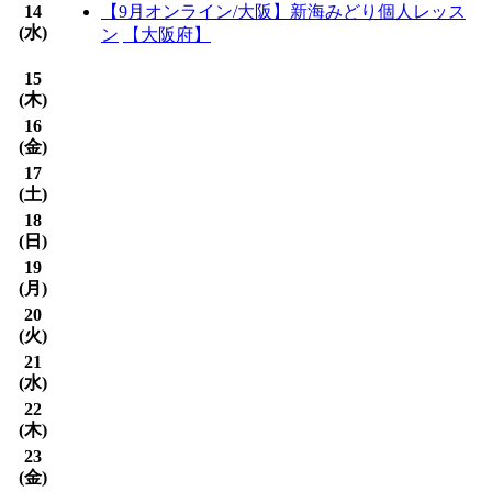
14
【9月オンライン/大阪】新海みどり個人レッス
(
水
)
ン
【大阪府】
15
(
木
)
16
(
金
)
17
(
土
)
18
(
日
)
19
(
月
)
20
(
火
)
21
(
水
)
22
(
木
)
23
(
金
)