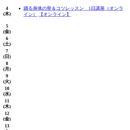
4
踊る身体の骨＆コツレッスン 1日講座（オンラ
(
木
)
イン）
【オンライン】
5
(
金
)
6
(
土
)
7
(
日
)
8
(
月
)
9
(
火
)
10
(
水
)
11
(
木
)
12
(
金
)
13