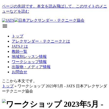
ページの先頭です。本文を読み飛ばして、このサイトのメニ
ューなどを読む
menu
トップ
アレクサンダー・テクニークとは
JATSとは
教師一覧
地域別レッスン情報
ワークショップ情報
出版物・メディア情報
お問合せ
ここから本文です。
トップ
» ワークショップ 2023年5月 - JATS 日本アレクサンダ
ーテクニーク協会