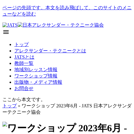
ページの先頭です。本文を読み飛ばして、このサイトのメニ
ューなどを読む
menu
トップ
アレクサンダー・テクニークとは
JATSとは
教師一覧
地域別レッスン情報
ワークショップ情報
出版物・メディア情報
お問合せ
ここから本文です。
トップ
» ワークショップ 2023年6月 - JATS 日本アレクサンダ
ーテクニーク協会