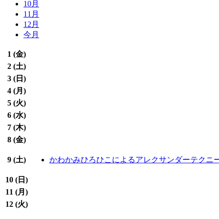
10月
11月
12月
今月
1 (
金
)
2 (
土
)
3 (
日
)
4 (
月
)
5 (
火
)
6 (
水
)
7 (
木
)
8 (
金
)
9 (
土
)
かわかみひろひこによるアレクサンダーテクニ
10 (
日
)
11 (
月
)
12 (
火
)