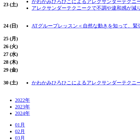
かわかみひろひこによるアレクサンダーテクニ
23 (
土
)
アレクサンダーテクニークで不調や違和感が減り
24 (
日
)
ATグループレッスン＜自然な動きを知って、緊
25 (
月
)
26 (
火
)
27 (
水
)
28 (
木
)
29 (
金
)
30 (
土
)
かわかみひろひこによるアレクサンダーテクニ
2022年
2023年
2024年
01月
02月
03月