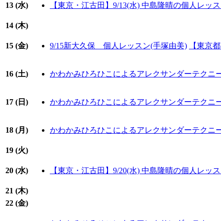
13 (
水
)
【東京・江古田】9/13(水) 中島隆晴の個人レ
14 (
木
)
15 (
金
)
9/15新大久保 個人レッスン(手塚由美)
【東京都
16 (
土
)
かわかみひろひこによるアレクサンダーテクニ
17 (
日
)
かわかみひろひこによるアレクサンダーテクニ
18 (
月
)
かわかみひろひこによるアレクサンダーテクニ
19 (
火
)
20 (
水
)
【東京・江古田】9/20(水) 中島隆晴の個人レ
21 (
木
)
22 (
金
)