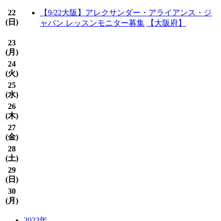
22
【9/22大阪】アレクサンダー・アライアンス・ジ
(
日
)
ャパン レッスンモニター募集
【大阪府】
23
(
月
)
24
(
火
)
25
(
水
)
26
(
木
)
27
(
金
)
28
(
土
)
29
(
日
)
30
(
月
)
2023年