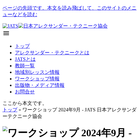
ページの先頭です。本文を読み飛ばして、このサイトのメニ
ューなどを読む
menu
トップ
アレクサンダー・テクニークとは
JATSとは
教師一覧
地域別レッスン情報
ワークショップ情報
出版物・メディア情報
お問合せ
ここから本文です。
トップ
» ワークショップ 2024年9月 - JATS 日本アレクサンダ
ーテクニーク協会