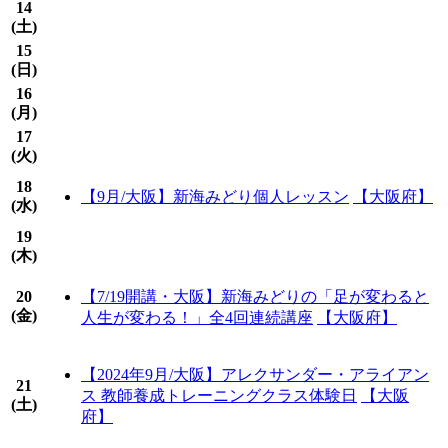
14
(
土
)
15
(
日
)
16
(
月
)
17
(
火
)
18
【9月/大阪】新海みどり個人レッスン
【大阪府】
(
水
)
19
(
木
)
20
【7/19開講・大阪】新海みどりの「足が変わると
(
金
)
人生が変わる！」全4回連続講座
【大阪府】
【2024年9月/大阪】アレクサンダー・アライアン
21
ス 教師養成トレーニングクラス体験日
【大阪
(
土
)
府】