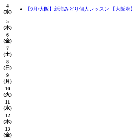
4
【9月/大阪】新海みどり個人レッスン
【大阪府】
(
水
)
5
(
木
)
6
(
金
)
7
(
土
)
8
(
日
)
9
(
月
)
10
(
火
)
11
(
水
)
12
(
木
)
13
(
金
)