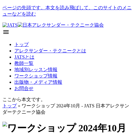
ページの先頭です。本文を読み飛ばして、このサイトのメニ
ューなどを読む
menu
トップ
アレクサンダー・テクニークとは
JATSとは
教師一覧
地域別レッスン情報
ワークショップ情報
出版物・メディア情報
お問合せ
ここから本文です。
トップ
» ワークショップ 2024年10月 - JATS 日本アレクサン
ダーテクニーク協会