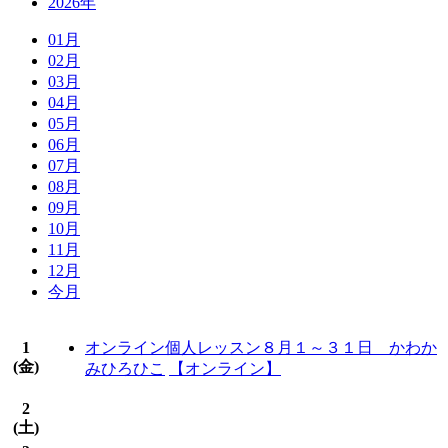
2026年
01月
02月
03月
04月
05月
06月
07月
08月
09月
10月
11月
12月
今月
1
オンライン個人レッスン８月１～３１日 かわか
(
金
)
みひろひこ
【オンライン】
2
(
土
)