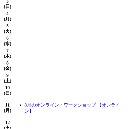
3
(
日
)
4
(
月
)
5
(
火
)
6
(
水
)
7
(
木
)
8
(
金
)
9
(
土
)
10
(
日
)
11
8月のオンライン・ワークショップ
【オンライ
(
月
)
ン】
12
(
火
)