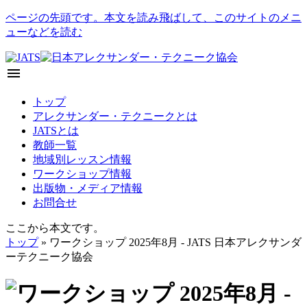
ページの先頭です。本文を読み飛ばして、このサイトのメニ
ューなどを読む
menu
トップ
アレクサンダー・テクニークとは
JATSとは
教師一覧
地域別レッスン情報
ワークショップ情報
出版物・メディア情報
お問合せ
ここから本文です。
トップ
» ワークショップ 2025年8月 - JATS 日本アレクサンダ
ーテクニーク協会