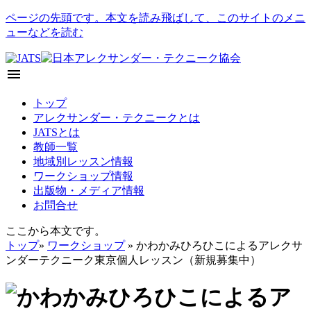
ページの先頭です。本文を読み飛ばして、このサイトのメニ
ューなどを読む
menu
トップ
アレクサンダー・テクニークとは
JATSとは
教師一覧
地域別レッスン情報
ワークショップ情報
出版物・メディア情報
お問合せ
ここから本文です。
トップ
»
ワークショップ
» かわかみひろひこによるアレクサ
ンダーテクニーク東京個人レッスン（新規募集中）