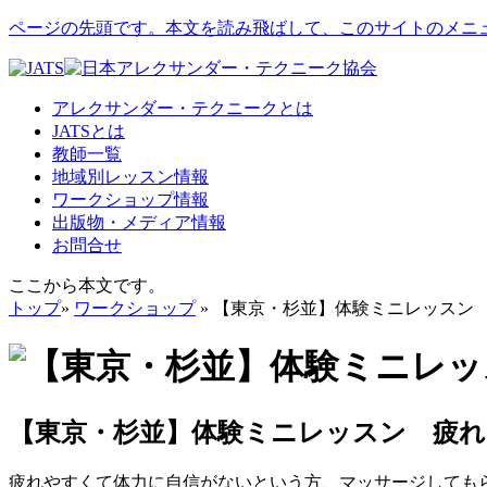
ページの先頭です。本文を読み飛ばして、このサイトのメニ
アレクサンダー・テクニークとは
JATSとは
教師一覧
地域別レッスン情報
ワークショップ情報
出版物・メディア情報
お問合せ
ここから本文です。
トップ
»
ワークショップ
» 【東京・杉並】体験ミニレッスン
【東京・杉並】体験ミニレッスン 疲れ
疲れやすくて体力に自信がないという方、マッサージしても