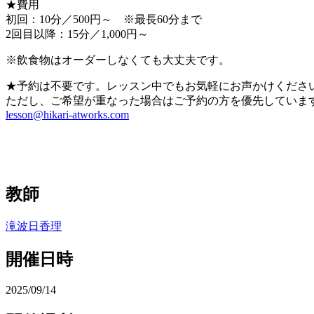
★費用
初回：10分／500円～ ※最長60分まで
2回目以降：15分／1,000円～
※飲食物はオーダーしなくても大丈夫です。
★予約は不要です。レッスン中でもお気軽にお声かけくださ
ただし、ご希望が重なった場合はご予約の方を優先していま
lesson@hikari-atworks.com
教師
滝波日香理
開催日時
2025/09/14