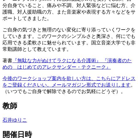
分自身でいること、
痛みや不調、対人緊張などに悩む方、介
護職、対人援助職の方、また音楽家や表現する方々などをサ
ポートしてきました。
ご自身の気づきと無理のない変化に寄り添っていくワークを
していきます。このワークのシンプルさと奥深さ、何にでも
応用できる柔軟さに魅せられています。
国立音楽大学でも非
常勤講師として教えています。
著書
『無駄な力がぬけてラクになる介護術』
『演奏者のた
めの はじめてのアレクサンダー・テクニーク』
今後のワークショップ案内を欲しい方は、こちらにアドレス
をご登録くださいい。メールマガジン形式でお送りします
。
（いつでもご自身で解除できるのでお気軽にどうぞ）。
教師
石井ゆりこ
開催日時