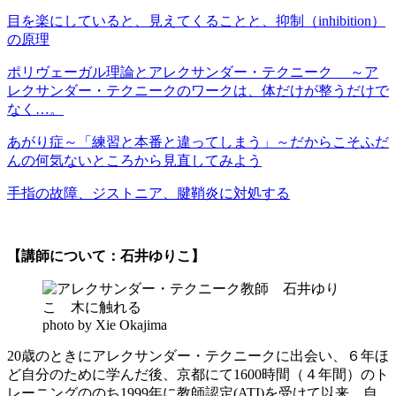
目を楽にしていると、見えてくることと、抑制（inhibition）
の原理
ポリヴェーガル理論とアレクサンダー・テクニーク ～ア
レクサンダー・テクニークのワークは、体だけが整うだけで
なく…。
あがり症～「練習と本番と違ってしまう」～だからこそふだ
んの何気ないところから見直してみよう
手指の故障、ジストニア、腱鞘炎に対処する
【講師について：石井ゆりこ】
photo by Xie Okajima
20歳のときにアレクサンダー・テクニークに出会い、６年ほ
ど自分のために学んだ後、京都にて1600時間（４年間）のト
レーニングののち1999年に教師認定(ATI)を受けて以来、自