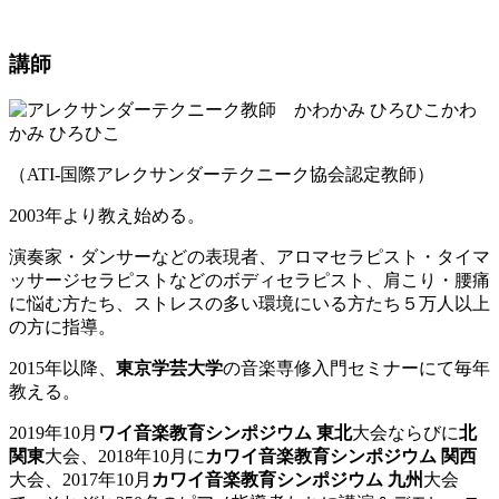
講師
かわ
かみ ひろひこ
（ATI-国際アレクサンダーテクニーク協会認定教師）
2003年より教え始める。
演奏家・ダンサーなどの表現者、アロマセラピスト・タイマ
ッサージセラピストなどのボディセラピスト、肩こり・腰痛
に悩む方たち、ストレスの多い環境にいる方たち５万人以上
の方に指導。
2015年以降、
東京学芸大学
の音楽専修入門セミナーにて毎年
教える。
2019年10月
ワイ音楽教育シンポジウム
東北
大会ならびに
北
関東
大会、2018年10月に
カワイ音楽教育シンポジウム
関西
大会、2017年10月
カワイ音楽教育シンポジウム
九州
大会