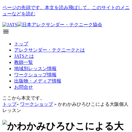
ページの先頭です。本文を読み飛ばして、このサイトのメニ
ューなどを読む
menu
トップ
アレクサンダー・テクニークとは
JATSとは
教師一覧
地域別レッスン情報
ワークショップ情報
出版物・メディア情報
お問合せ
ここから本文です。
トップ
»
ワークショップ
» かわかみひろひこによる大阪個人
レッスン