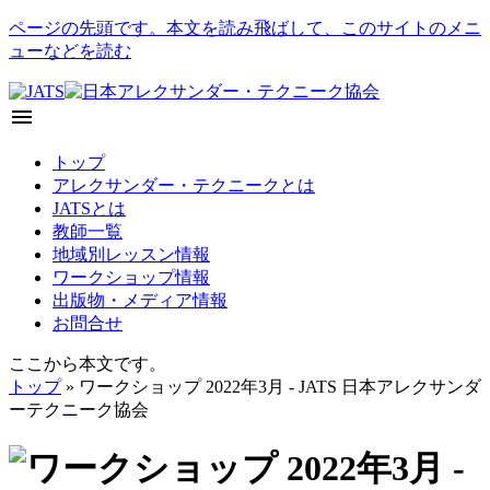
ページの先頭です。本文を読み飛ばして、このサイトのメニ
ューなどを読む
menu
トップ
アレクサンダー・テクニークとは
JATSとは
教師一覧
地域別レッスン情報
ワークショップ情報
出版物・メディア情報
お問合せ
ここから本文です。
トップ
» ワークショップ 2022年3月 - JATS 日本アレクサンダ
ーテクニーク協会