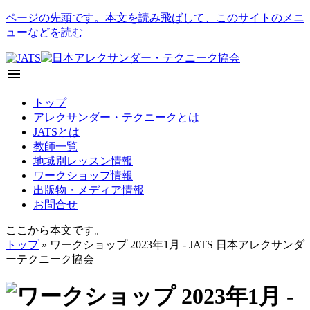
ページの先頭です。本文を読み飛ばして、このサイトのメニ
ューなどを読む
menu
トップ
アレクサンダー・テクニークとは
JATSとは
教師一覧
地域別レッスン情報
ワークショップ情報
出版物・メディア情報
お問合せ
ここから本文です。
トップ
» ワークショップ 2023年1月 - JATS 日本アレクサンダ
ーテクニーク協会