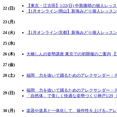
【東京・江古田】1/22(日) 中島隆晴の個人レ
22 (
日
)
【1月オンライン/岡山】新海みどり個人レッス
23 (
月
)
24 (
火
)
【1月オンライン/京都】新海みどり個人レッス
25 (
水
)
26 (
木
)
大橋しんの姿勢講座 東京での初開催のご案内
【
27 (
金
)
28 (
土
)
福岡 力を抜いて踊るためのアレクサンダー・テ
福岡 力を抜いて踊るためのアレクサンダー・テ
29 (
日
)
「自然体」で美しく快適な姿勢づくり神戸1/29
30 (
月
)
楽器や道具と一体化して、操作性を上げる--アレク