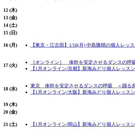
12 (
木
)
13 (
金
)
14 (
土
)
15 (
日
)
16 (
月
)
【東京・江古田】1/16(月) 中島隆晴の個人レ
［オンライン］ 体幹を安定させるダンスの呼
17 (
火
)
【1月オンライン/京都】新海みどり個人レッス
東京 体幹を安定させるダンスの呼吸 ＜踊る
18 (
水
)
【1月オンライン/大阪】新海みどり個人レッス
19 (
木
)
20 (
金
)
21 (
土
)
【1月オンライン/岡山】新海みどり個人レッス