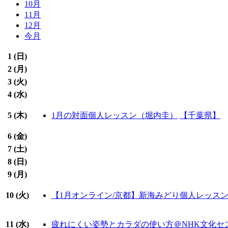
10月
11月
12月
今月
1 (
日
)
2 (
月
)
3 (
火
)
4 (
水
)
5 (
木
)
1月の対面個人レッスン（堀内圭）
【千葉県】
6 (
金
)
7 (
土
)
8 (
日
)
9 (
月
)
10 (
火
)
【1月オンライン/京都】新海みどり個人レッス
11 (
水
)
疲れにくい姿勢とカラダの使い方＠NHK文化セ