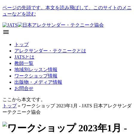
ページの先頭です。本文を読み飛ばして、このサイトのメニ
ューなどを読む
menu
トップ
アレクサンダー・テクニークとは
JATSとは
教師一覧
地域別レッスン情報
ワークショップ情報
出版物・メディア情報
お問合せ
ここから本文です。
トップ
» ワークショップ 2023年1月 - JATS 日本アレクサンダ
ーテクニーク協会