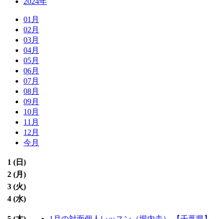
2024年
01月
02月
03月
04月
05月
06月
07月
08月
09月
10月
11月
12月
今月
1 (
日
)
2 (
月
)
3 (
火
)
4 (
水
)
5 (
木
)
1月の対面個人レッスン（堀内圭）
【千葉県】