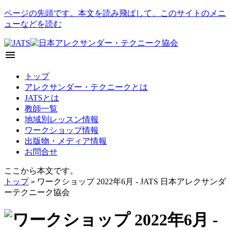
ページの先頭です。本文を読み飛ばして、このサイトのメニ
ューなどを読む
menu
トップ
アレクサンダー・テクニークとは
JATSとは
教師一覧
地域別レッスン情報
ワークショップ情報
出版物・メディア情報
お問合せ
ここから本文です。
トップ
» ワークショップ 2022年6月 - JATS 日本アレクサンダ
ーテクニーク協会