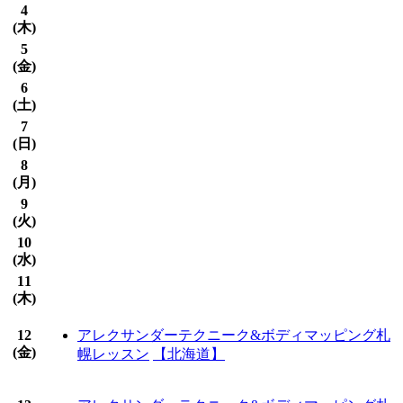
4
(
木
)
5
(
金
)
6
(
土
)
7
(
日
)
8
(
月
)
9
(
火
)
10
(
水
)
11
(
木
)
12
アレクサンダーテクニーク&ボディマッピング札
(
金
)
幌レッスン
【北海道】