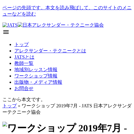
ページの先頭です。本文を読み飛ばして、このサイトのメニ
ューなどを読む
menu
トップ
アレクサンダー・テクニークとは
JATSとは
教師一覧
地域別レッスン情報
ワークショップ情報
出版物・メディア情報
お問合せ
ここから本文です。
トップ
» ワークショップ 2019年7月 - JATS 日本アレクサンダ
ーテクニーク協会