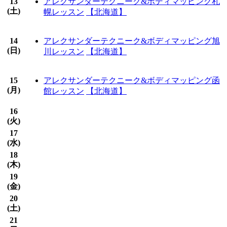
13
アレクサンダーテクニーク&ボディマッピング札
(
土
)
幌レッスン
【北海道】
14
アレクサンダーテクニーク&ボディマッピング旭
(
日
)
川レッスン
【北海道】
15
アレクサンダーテクニーク&ボディマッピング函
(
月
)
館レッスン
【北海道】
16
(
火
)
17
(
水
)
18
(
木
)
19
(
金
)
20
(
土
)
21