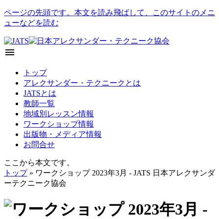
ページの先頭です。本文を読み飛ばして、このサイトのメニ
ューなどを読む
menu
トップ
アレクサンダー・テクニークとは
JATSとは
教師一覧
地域別レッスン情報
ワークショップ情報
出版物・メディア情報
お問合せ
ここから本文です。
トップ
» ワークショップ 2023年3月 - JATS 日本アレクサンダ
ーテクニーク協会